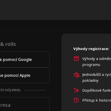
& rolls
Výhody registrace:
Výhody a odměn
se pomocí Google
programu
Jednodušší a ryc
 se pomocí Apple
pokladny
Doplňkové funk
TE SVŮJ EMAIL
Přístup k histor
dresa