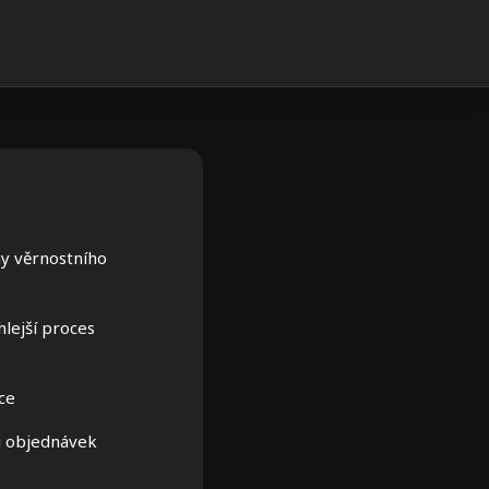
y věrnostního
hlejší proces
ce
ii objednávek